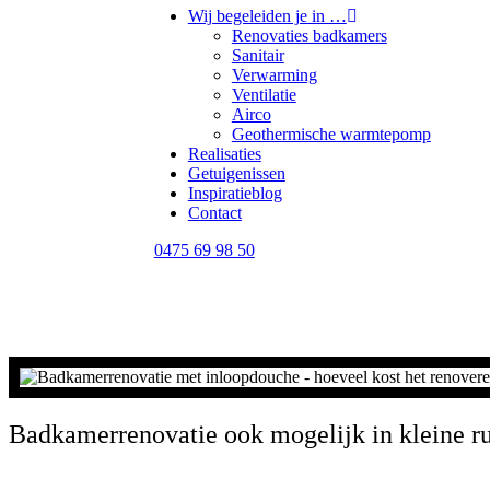
Wij begeleiden je in …
Renovaties badkamers
Sanitair
Verwarming
Ventilatie
Airco
Geothermische warmtepomp
Realisaties
Getuigenissen
Inspiratieblog
Contact
0475 69 98 50
Badkamerrenovatie ook mogelijk in kleine r