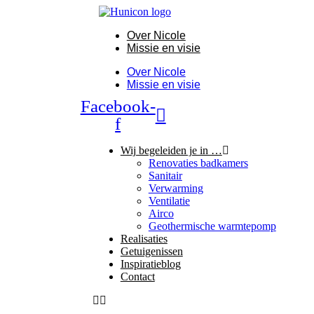
Spring
naar
Over Nicole
de
Missie en visie
inhoud
Over Nicole
Missie en visie
Facebook-
f
Wij begeleiden je in …
Renovaties badkamers
Sanitair
Verwarming
Ventilatie
Airco
Geothermische warmtepomp
Realisaties
Getuigenissen
Inspiratieblog
Contact