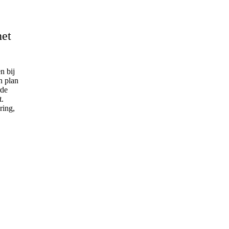
het
n bij
n plan
rde
t.
ring,