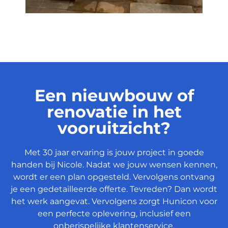
Een nieuwbouw of
renovatie in het
vooruitzicht?
Met 30 jaar ervaring is jouw project in goede
handen bij Nicole. Nadat we jouw wensen kennen,
wordt er een plan opgesteld. Vervolgens ontvang
je een gedetailleerde offerte. Tevreden? Dan wordt
het werk aangevat. Vervolgens zorgt Hunicon voor
een perfecte oplevering, inclusief een
onberispelijke klantenservice.