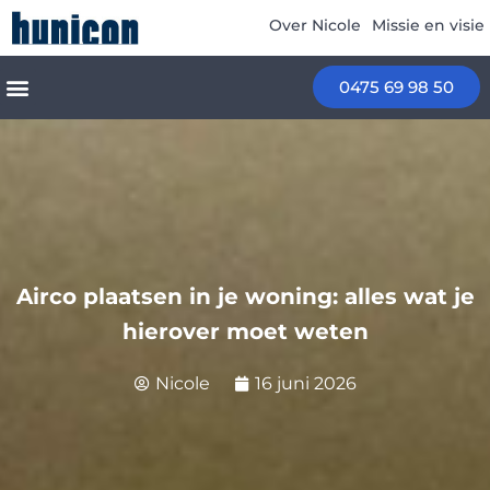
Over Nicole
Missie en visie
0475 69 98 50
Wij begeleiden je in …
Airco plaatsen in je woning: alles wat je
hierover moet weten
Nicole
16 juni 2026