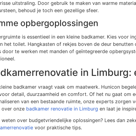
frisse uitstraling. Door gebruik te maken van warme materi
rsteen, behoud je toch een gezellige sfeer.
imme opbergoplossingen
rgruimte is essentieel in een kleine badkamer. Kies voor i
n het toilet. Hangkasten of rekjes boven de deur benutten 
s door te werken met manden of geïntegreerde opbergsyste
ioneel.
dkamerrenovatie in Limburg: 
kleine badkamer vraagt vaak om maatwerk. Hunicon begeleid
voor detail, duurzaamheid en comfort. Of het nu gaat om ee
maliseren van een bestaande ruimte, onze experts zorgen v
 over onze
badkamer renovatie in Limburg
en laat je inspi
 weten over budgetvriendelijke oplossingen? Lees dan zeke
amerrenovatie
voor praktische tips.