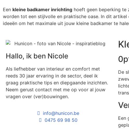
Een
kleine badkamer inrichting
hoeft geen beperking te z
worden tot een stijlvolle en praktische oase. In dit artik
ideeën om het maximale uit jouw kleine badkamer te hale
Kl
Hallo, ik ben Nicole
0p
Als liefhebber van interieur en comfort met
De s
reeds 30 jaar ervaring in de sector, deel ik
zwev
graag praktische tips en diepgaande inzichten.
lich
Neem gerust contact met me op voor al jouw
tran
vragen over (ver)bouwingen.
Ve
info@hunicon.be
Een g
0475 69 98 50
gepl