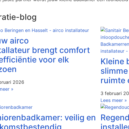
ratie-blog
w airco
tallateur brengt comfort
efficiëntie voor elk
Kleine 
izoen
slimme
ruimte 
bruari 2026
meer »
3 februari 2
Lees meer »
iorenbadkamer: veilig en
Regend
ekomstbestendig
install