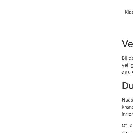
Kla
Ve
Bij 
veil
ons 
Du
Naas
kran
inri
Of je
en de