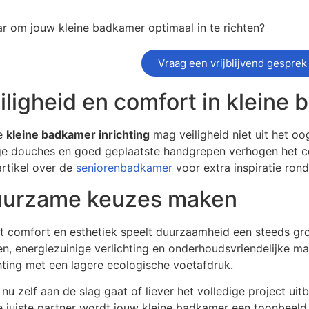
ar om jouw kleine badkamer optimaal in te richten?
Vraag een vrijblijvend gesprek
iligheid en comfort in kleine
de
kleine badkamer inrichting
mag veiligheid niet uit het oo
ige douches en goed geplaatste handgrepen verhogen het c
artikel over de
seniorenbadkamer
voor extra inspiratie rond
urzame keuzes maken
t comfort en esthetiek speelt duurzaamheid een steeds gro
en, energiezuinige verlichting en onderhoudsvriendelijke m
chting met een lagere ecologische voetafdruk.
 nu zelf aan de slag gaat of liever het volledige project u
 juiste partner wordt jouw kleine badkamer een toonbeeld va