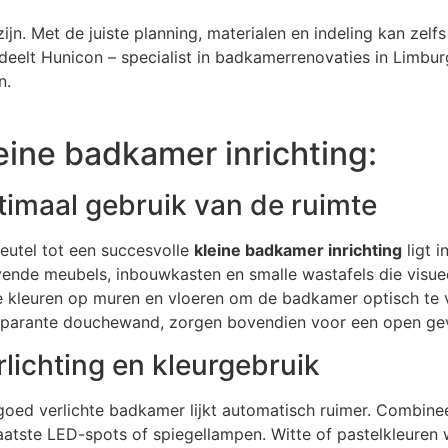
ijn. Met de juiste planning, materialen en indeling kan zel
el deelt Hunicon – specialist in badkamerrenovaties in Limbu
n.
eine badkamer inrichting:
timaal gebruik van de ruimte
leutel tot een succesvolle
kleine badkamer inrichting
ligt i
ende meubels, inbouwkasten en smalle wastafels die visuee
te kleuren op muren en vloeren om de badkamer optisch te v
sparante douchewand, zorgen bovendien voor een open ge
rlichting en kleurgebruik
oed verlichte badkamer lijkt automatisch ruimer. Combineer
aatste LED-spots of spiegellampen. Witte of pastelkleuren 