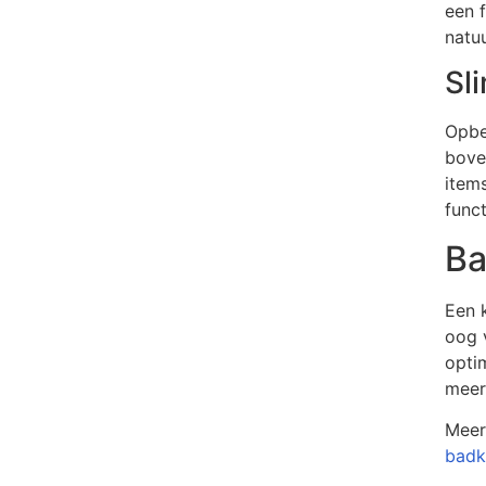
een 
natuu
Sl
Opbe
bove
item
funct
Ba
Een 
oog 
opti
meer
Meer
badk