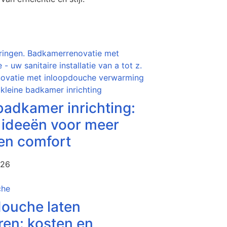
badkamer inrichting:
 ideeën voor meer
en comfort
026
ouche laten
eren: kosten en